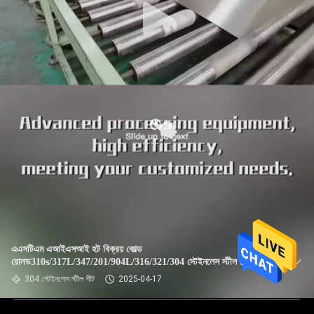
এএসটিএম এআইএসআই হট বিক্রয় কোল্ড
রোলড310s/317L/347/201/904L/316/321/304 স্টেইনলেস স্টীল প্লেট /
শীট
304 স্টেইনলেস স্টীল শীট
2025-04-17