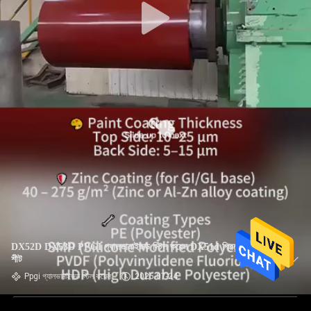
DX52D DX53D PPGI গ্যালভানাইজড স্টিল কয়েল DX51d প্রিপেইন্টেড জি
শীট
Ppgi গ্যালভানাইজড স্টিল কয়েল
2025-07-24