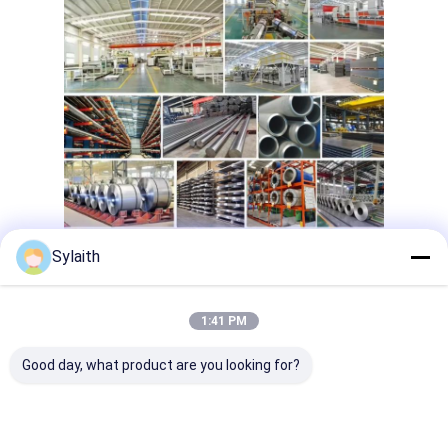
304 স্টেইনলেস স্টীল শীট
304 স্টেইনলেস স্টীল পাইপ
316L স্টেইনলেস স্টীল শীট
316L স্টেইনলেস স্টীল পাইপ
2205 স্টেইনলেস স্টীল প্লেট
পোলিশ স্টেইনলেস স্টীল প্লেট
Sylaith
আলংকারিক স্টেইনলেস স্টীল টিউব
স্টেইনলেস স্টীল বার
1:41 PM
Good day, what product are you looking for?
অ্যালুমিনিয়াম উপাদান
তামা উপাদান