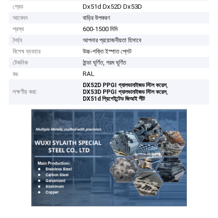
গ্রেড
Dx51d Dx52D Dx53D
আবেদন
বাড়ির উপকরণ
প্রস্থ
600-1500 মিমি
দৈর্ঘ্য
আপনার প্রয়োজনীয়তা হিসাবে
বিশেষ ব্যবহার
উচ্চ-শক্তি ইস্পাত প্লেট
টেকনিক
ঠান্ডা ঘূর্ণিত, গরম ঘূর্ণিত
রঙ
RAL
,
DX52D PPGI গ্যালভানাইজড স্টিল কয়েল
লক্ষণীয় করা:
,
DX53D PPGI গ্যালভানাইজড স্টিল কয়েল
DX51d প্রিপেইন্টেড জিআই শীট