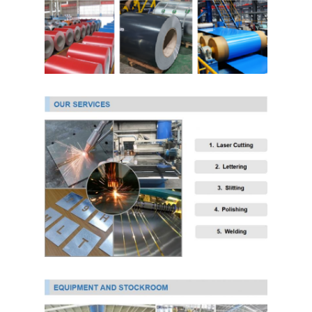
আমাদের সম্বন্ধে
কারখানা ভ্রমণ
গুণগত মান নিয়ন্ত্রণ
যোগাযোগ করুন
খবর
কোল্ড রোলড স্টেইনলেস স্টিল শীট
কোল্ড রোলড স্টেইনলেস স্টিলের কয়েল
হট ঘূর্ণিত স্টেইনলেস স্টীল শীট
গরম ঘূর্ণিত স্টেইনলেস স্টীল কুণ্ডলী