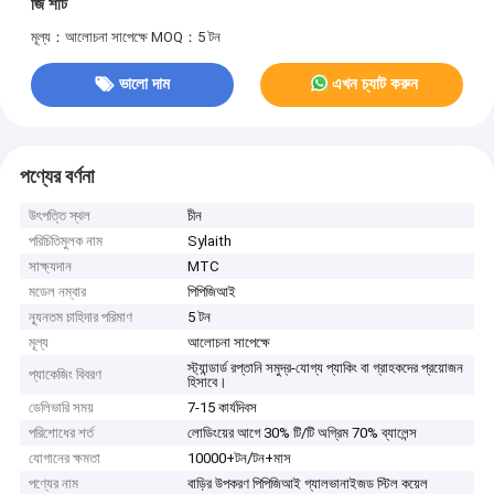
জি শীট
মূল্য：আলোচনা সাপেক্ষে
MOQ：5 টন
ভালো দাম
এখন চ্যাট করুন
পণ্যের বর্ণনা
উৎপত্তি স্থল
চীন
পরিচিতিমুলক নাম
Sylaith
সাক্ষ্যদান
MTC
মডেল নম্বার
পিপিজিআই
ন্যূনতম চাহিদার পরিমাণ
5 টন
মূল্য
আলোচনা সাপেক্ষে
স্ট্যান্ডার্ড রপ্তানি সমুদ্র-যোগ্য প্যাকিং বা গ্রাহকদের প্রয়োজন
প্যাকেজিং বিবরণ
হিসাবে।
ডেলিভারি সময়
7-15 কার্যদিবস
পরিশোধের শর্ত
লোডিংয়ের আগে 30% টি/টি অগ্রিম 70% ব্যালেন্স
যোগানের ক্ষমতা
10000+টন/টন+মাস
পণ্যের নাম
বাড়ির উপকরণ পিপিজিআই গ্যালভানাইজড স্টিল কয়েল