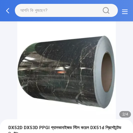
2/4
DX52D DX53D PPGI গ্যালভানাইজড স্টিল কয়েল DX51d প্রিপেইন্টেড