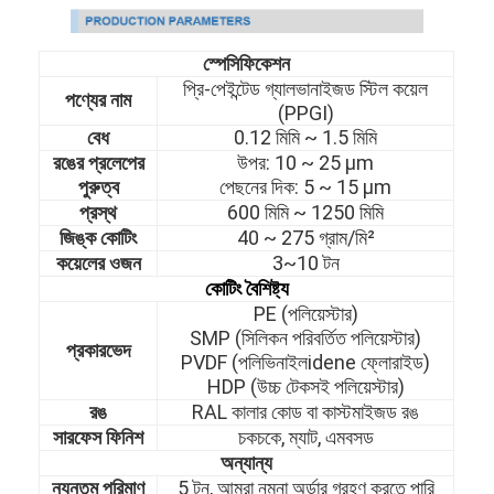
স্পেসিফিকেশন
প্রি-পেইন্টেড গ্যালভানাইজড স্টিল কয়েল
পণ্যের নাম
(PPGI)
বেধ
0.12 মিমি ~ 1.5 মিমি
রঙের প্রলেপের
উপর: 10
~
25 μm
পুরুত্ব
পেছনের দিক: 5
~
15 μm
প্রস্থ
600 মিমি ~ 1250 মিমি
জিঙ্ক কোটিং
40
~
275 গ্রাম/মি²
কয়েলের ওজন
3~10 টন
কোটিং বৈশিষ্ট্য
PE (পলিয়েস্টার)
SMP (সিলিকন পরিবর্তিত পলিয়েস্টার)
প্রকারভেদ
PVDF (পলিভিনাইলidene ফ্লোরাইড)
HDP (উচ্চ টেকসই পলিয়েস্টার)
রঙ
RAL কালার কোড বা কাস্টমাইজড রঙ
সারফেস ফিনিশ
চকচকে, ম্যাট, এমবসড
অন্যান্য
ন্যূনতম পরিমাণ
5 টন, আমরা নমুনা অর্ডার গ্রহণ করতে পারি