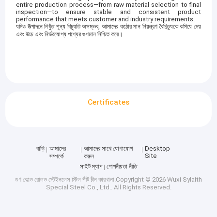
entire production process—from raw material selection to final
inspection—to ensure stable and consistent product
performance that meets customer and industry requirements.
যদিও উত্পাদনে নিখুঁত শূন্য বিচ্যুতি অসম্ভব, আমাদের কঠোর মান নিয়ন্ত্রণ বৈচিত্র্যকে কমিয়ে দেয়
এবং উচ্চ এবং নির্ভরযোগ্য পণ্যের গুণমান নিশ্চিত করে।
Certificates
বাড়ি
আমাদের
আমাদের সাথে যোগাযোগ
Desktop
Site
সম্পর্কে
করুন
সাইট ম্যাপ
গোপনীয়তা নীতি
গুণ
কোল্ড রোলড স্টেইনলেস স্টিল শীট
চীন কারখানা.Copyright © 2026 Wuxi Sylaith
Special Steel Co., Ltd.. All Rights Reserved.