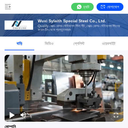
চ্যাট
যোগাযোগ
Wuxi Sylaith Special Steel Co., Ltd.
Quality কোল্ড রোলড স্টেইনলেস স্টিল শীট, কোল্ড রোলড স্টেইনলেস স্টিলের
কয়েল চীন থেকে প্রস্তুতকারক
বাড়ি
ভিডিও
প্লেলিস্ট
ওয়েবসাইট
কোম্পানি