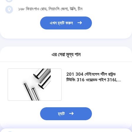
১৬৮ কিয়াংগাও রোড, লিয়াংসি জেলা, উক্সি, চীন
এখন চ্যাট করুন
এর সেরা মূল্য পান
201 304 স্টেইনলেস স্টীল রাউন্ড
টিউবিং 316 ওয়েল্ডেড পাইপ 316L
হ্যান্ড্রাইলের জন্য
চ্যাট