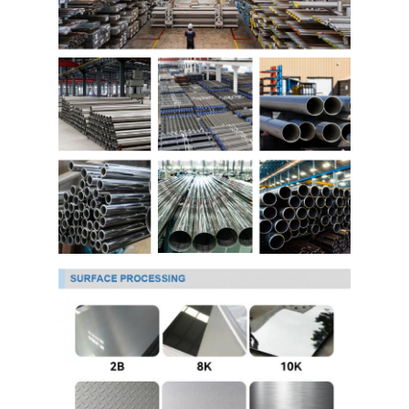
আমাদের সম্বন্ধে
কারখানা ভ্রমণ
গুণগত মান নিয়ন্ত্রণ
যোগাযোগ করুন
খবর
কোল্ড রোলড স্টেইনলেস স্টিল শীট
কোল্ড রোলড স্টেইনলেস স্টিলের কয়েল
হট ঘূর্ণিত স্টেইনলেস স্টীল শীট
গরম ঘূর্ণিত স্টেইনলেস স্টীল কুণ্ডলী