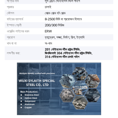
পণ্যের নাম
সুস 201 স্টেইনলেস স্টিল পাইপ
প্রকার
ঢালাই
কৌশল
কোল্ড রোল্ড হট রোল্ড
বাইরের ব্যাসার্ধ
8-2500 মিমি বা প্রয়োজন হিসাবে
ইস্পাত শ্রেণী
200/300 সিরিজ
ওয়েল্ডিং লাইনের ধরন
ERW
প্রয়োগ
হ্যান্ড্রেল, সজ্জা, নির্মাণ, শিল্প, ইত্যাদি
খাদ বা না
অ-খাদ
,
201 স্টেইনলেস স্টীল রাউন্ড টিউবিং
লক্ষণীয় করা:
,
জিনজিনলাই 304 স্টেইনলেস স্টীল রাউন্ড টিউবিং
316 স্টেইনলেস স্টীল ঢালাই পাইপ