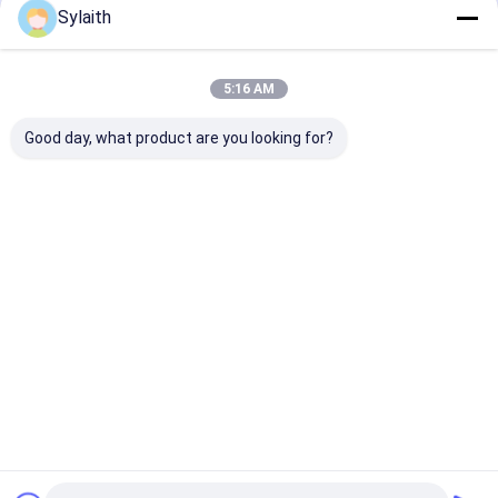
Sylaith
প্রস্তাবিত পণ্য
5:16 AM
Good day, what product are you looking for?
মিরর ফিনিশ সহ টেকসই
আলংকারিক স্টেইনলেস স্টীল
আলংকারিক স্টেইনলেস 
স্টেইনলেস স্টিল টিউব এবং
পাইপ টিউব 304 316 মিরর
টিউব 201 304 316
আসবাবপত্র এবং স্থাপত্যের
ব্রাশ ফিনিস জন্য হ্যান্ড্রেল
এবং চুলের লাইন ফিনি
জন্য কাস্টম দৈর্ঘ্য
রেলিং অভ্যন্তর বহিরাগত
স্টেইনলেস স্টীল পাইপ 
প্রসাধন কাস্টম দৈর্ঘ্য
বর্গাকার আয়তক্ষেত্রাকার
ভালো দাম
ভালো দাম
ভালো দাম
জন্য বিল্ডিং সজ্জা অভ্য
বহিরাগত ব্যবহার কাস্
উপলব্ধ
বাড়ি
আমাদের
আমাদের সাথে যোগাযোগ
Desktop
Site
সম্পর্কে
করুন
সাইট ম্যাপ
গোপনীয়তা নীতি
গুণ
কোল্ড রোলড স্টেইনলেস স্টিল শীট
চীন কারখানা.Copyright © 2026 Wuxi Sylaith
Special Steel Co., Ltd.. All Rights Reserved.