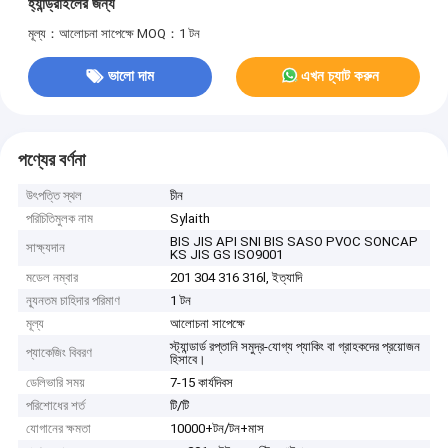
হ্যান্ড্রাইলের জন্য
মূল্য：আলোচনা সাপেক্ষে
MOQ：1 টন
ভালো দাম
এখন চ্যাট করুন
পণ্যের বর্ণনা
উৎপত্তি স্থল
চীন
পরিচিতিমুলক নাম
Sylaith
BIS JIS API SNI BIS SASO PVOC SONCAP
সাক্ষ্যদান
KS JIS GS ISO9001
মডেল নম্বার
201 304 316 316l, ইত্যাদি
ন্যূনতম চাহিদার পরিমাণ
1 টন
মূল্য
আলোচনা সাপেক্ষে
স্ট্যান্ডার্ড রপ্তানি সমুদ্র-যোগ্য প্যাকিং বা গ্রাহকদের প্রয়োজন
প্যাকেজিং বিবরণ
হিসাবে।
ডেলিভারি সময়
7-15 কার্যদিবস
পরিশোধের শর্ত
টি/টি
যোগানের ক্ষমতা
10000+টন/টন+মাস