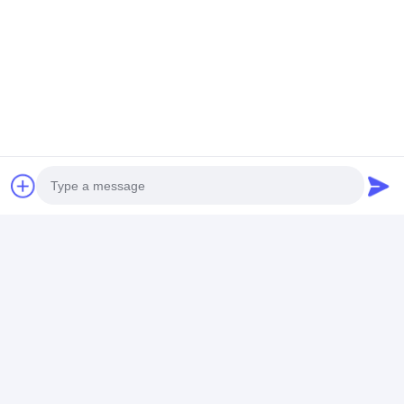
যোগাযোগের ঠিকানা
Mr. Tony
+8618114118718
১৬৮ কিয়াংগাও রোড, লিয়াংসি জেলা, উক্সি, চীন
এখন চ্যাট করুন
Photo
এর সেরা মূল্য পান
Video Call
Audio Call
পালিশ 316 স্টেইনলেস স্টীল শীট
হট রোলড 304 আইনক্স প্লেট