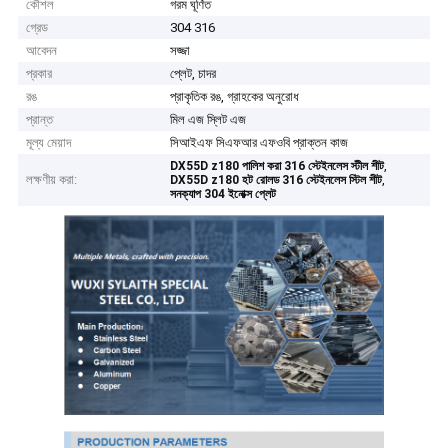
কৌশল
গরম ঘূর্ণিত
গ্রেড
304 316
আবেদন
সজ্জা
প্রকার
প্লেট, চাদর
রঙ
প্রাকৃতিক রঙ, গ্রাহকের অনুরোধ
প্রান্ত
মিল এজ স্লিট এজ
মূল্য মেয়াদ
সিআইএফ সিএফআর এফওবি প্রাক্তন কাজ
,
DX55D z180 পালিশ করা 316 স্টেইনলেস স্টীল শীট
লক্ষণীয় করা:
,
DX55D z180 হট রোলড 316 স্টেইনলেস স্টিল শীট
সনক্যাপ 304 ইনোক্স প্লেট