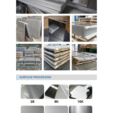
আমাদের সম্বন্ধে
কারখানা ভ্রমণ
গুণগত মান নিয়ন্ত্রণ
যোগাযোগ করুন
খবর
কোল্ড রোলড স্টেইনলেস স্টিল শীট
কোল্ড রোলড স্টেইনলেস স্টিলের কয়েল
হট ঘূর্ণিত স্টেইনলেস স্টীল শীট
গরম ঘূর্ণিত স্টেইনলেস স্টীল কুণ্ডলী