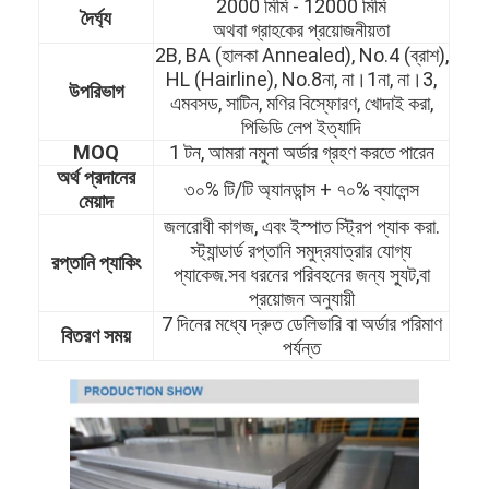
2000 মিমি - 12000 মিমি
দৈর্ঘ্য
অথবা গ্রাহকের প্রয়োজনীয়তা
2B, BA (হালকা Annealed), No.4 (ব্রাশ),
HL (Hairline), No.8না, না।1না, না।3,
উপরিভাগ
এমবসড, সাটিন, মণির বিস্ফোরণ, খোদাই করা,
পিভিডি লেপ ইত্যাদি
MOQ
1 টন, আমরা নমুনা অর্ডার গ্রহণ করতে পারেন
অর্থ প্রদানের
৩০% টি/টি অ্যানডান্স + ৭০% ব্যালেন্স
মেয়াদ
জলরোধী কাগজ, এবং ইস্পাত স্ট্রিপ প্যাক করা.
স্ট্যান্ডার্ড রপ্তানি সমুদ্রযাত্রার যোগ্য
রপ্তানি প্যাকিং
প্যাকেজ.সব ধরনের পরিবহনের জন্য স্যুট,বা
প্রয়োজন অনুযায়ী
7 দিনের মধ্যে দ্রুত ডেলিভারি বা অর্ডার পরিমাণ
বিতরণ সময়
পর্যন্ত
বাড়ি
পণ্য
ভিডিও