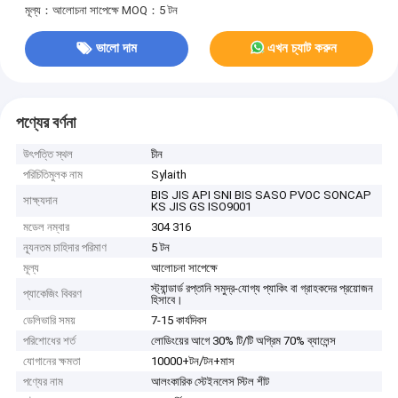
মূল্য：আলোচনা সাপেক্ষে
MOQ：5 টন
ভালো দাম
এখন চ্যাট করুন
পণ্যের বর্ণনা
উৎপত্তি স্থল
চীন
পরিচিতিমুলক নাম
Sylaith
BIS JIS API SNI BIS SASO PVOC SONCAP
সাক্ষ্যদান
KS JIS GS ISO9001
মডেল নম্বার
304 316
ন্যূনতম চাহিদার পরিমাণ
5 টন
মূল্য
আলোচনা সাপেক্ষে
স্ট্যান্ডার্ড রপ্তানি সমুদ্র-যোগ্য প্যাকিং বা গ্রাহকদের প্রয়োজন
প্যাকেজিং বিবরণ
হিসাবে।
ডেলিভারি সময়
7-15 কার্যদিবস
পরিশোধের শর্ত
লোডিংয়ের আগে 30% টি/টি অগ্রিম 70% ব্যালেন্স
যোগানের ক্ষমতা
10000+টন/টন+মাস
পণ্যের নাম
আলংকারিক স্টেইনলেস স্টিল শীট