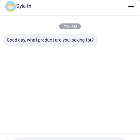
Sylaith
প্রস্তাবিত পণ্য
7:56 AM
Good day, what product are you looking for?
গরম ঘূর্ণিত স্টেইনলেস স্টীল শীট
পালিশ 316 স্টেইনলেস স্টীল
গরম রোলড স্টেইনলেস 
প্লেট 201 304 316
শীট হট রোলড 304 আইনক্স
304 2B ফিনিশ 4x8
316L No.1 পৃষ্ঠ শিল্প নির্মাণ
প্লেট
1মিমি/2মিমি/3মিমি পুর
ব্যবহারের জন্য কাস্টম আকার
রান্নাঘরের সরঞ্জাম ও খাদ
বেধ
জন্য
ভালো দাম
ভালো দাম
ভালো দাম
বাড়ি
আমাদের
আমাদের সাথে যোগাযোগ
Desktop
Site
সম্পর্কে
করুন
সাইট ম্যাপ
গোপনীয়তা নীতি
গুণ
কোল্ড রোলড স্টেইনলেস স্টিল শীট
চীন কারখানা.Copyright © 2026 Wuxi Sylaith
Special Steel Co., Ltd.. All Rights Reserved.