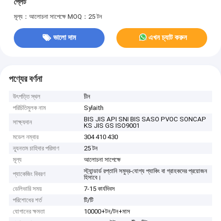
প্লেট
মূল্য：আলোচনা সাপেক্ষে
MOQ：25 টন
ভালো দাম
এখন চ্যাট করুন
পণ্যের বর্ণনা
উৎপত্তি স্থল
চীন
পরিচিতিমুলক নাম
Sylaith
BIS JIS API SNI BIS SASO PVOC SONCAP
সাক্ষ্যদান
KS JIS GS ISO9001
মডেল নম্বার
304 410 430
ন্যূনতম চাহিদার পরিমাণ
25 টন
মূল্য
আলোচনা সাপেক্ষে
স্ট্যান্ডার্ড রপ্তানি সমুদ্র-যোগ্য প্যাকিং বা গ্রাহকদের প্রয়োজন
প্যাকেজিং বিবরণ
হিসাবে।
ডেলিভারি সময়
7-15 কার্যদিবস
পরিশোধের শর্ত
টি/টি
যোগানের ক্ষমতা
10000+টন/টন+মাস