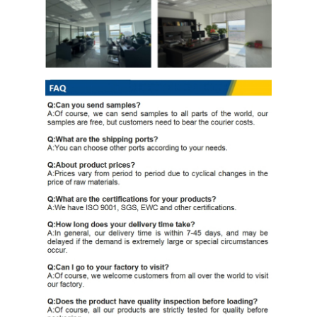
Ppgi গ্যালভানাইজড স্টিল কয়েল