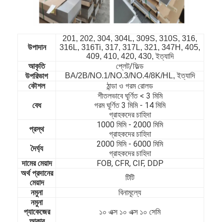
201, 202, 304, 304L, 309S, 310S, 316,
উপাদান
316L, 316Ti, 317, 317L, 321, 347H, 405,
409, 410, 420, 430, ইত্যাদি
প্লেট/ফিল্ড
আকৃতি
BA/2B/NO.1/NO.3/NO.4/8K/HL, ইত্যাদি
উপরিভাগ
কৌশল
ঠান্ডা ও গরম রোলড
শীতলভাবে ঘূর্ণিত < 3 মিমি
বেধ
গরম ঘূর্ণিত 3 মিমি - 14 মিমি
গ্রাহকদের চাহিদা
1000 মিমি - 20
00 মিমি
প্রস্থ
গ্রাহকদের চাহিদা
2000 মিমি - 60
00 মিমি
দৈর্ঘ্য
গ্রাহকদের চাহিদা
দামের মেয়াদ
FOB, CFR, CIF, DDP
বাড়ি
অর্থ প্রদানের
টিটি
মেয়াদ
পণ্য
নমুনা
বিনামূল্যে
নমুনা
ভিডিও
প্যাকেজের
১০ এক্স ১০ এক্স ১০ সেমি
আকার