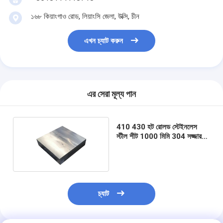
১৬৮ কিয়াংগাও রোড, লিয়াংসি জেলা, উক্সি, চীন
এখন চ্যাট করুন
এর সেরা মূল্য পান
410 430 হট রোলড স্টেইনলেস
স্টীল শীট 1000 মিমি 304 সজ্জার
জন্য প্লেট
চ্যাট