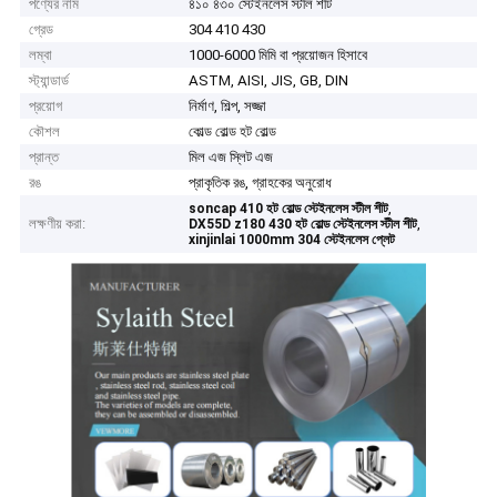
পণ্যের নাম
৪১০ ৪৩০ স্টেইনলেস স্টীল শীট
গ্রেড
304 410 430
লম্বা
1000-6000 মিমি বা প্রয়োজন হিসাবে
স্ট্যান্ডার্ড
ASTM, AISI, JIS, GB, DIN
প্রয়োগ
নির্মাণ, শিল্প, সজ্জা
কৌশল
কোল্ড রোল্ড হট রোল্ড
প্রান্ত
মিল এজ স্লিট এজ
রঙ
প্রাকৃতিক রঙ, গ্রাহকের অনুরোধ
,
soncap 410 হট রোল্ড স্টেইনলেস স্টীল শীট
লক্ষণীয় করা:
,
DX55D z180 430 হট রোল্ড স্টেইনলেস স্টীল শীট
xinjinlai 1000mm 304 স্টেইনলেস প্লেট