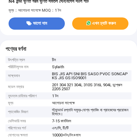
N4 ঠান্ডা ঘূর্ণিত গরম ঘূর্ণিত সমতল স্টেইনলেস স্টীল শীট
মূল্য：আলোচনা সাপেক্ষে
MOQ：1 টন
ভালো দাম
এখন চ্যাট করুন
পণ্যের বর্ণনা
উৎপত্তি স্থল
চীন
পরিচিতিমুলক নাম
Sylaith
BIS JIS API SNI BIS SASO PVOC SONCAP
সাক্ষ্যদান
KS JIS GS ISO9001
201 304 321 304L 310S 316L 904L ডুপ্লেক্স
মডেল নম্বার
2205 2507
ন্যূনতম চাহিদার পরিমাণ
1 টন
মূল্য
আলোচনা সাপেক্ষে
স্ট্যান্ডার্ড রপ্তানি সমুদ্র-যোগ্য প্যাকিং বা গ্রাহকদের প্রয়োজন
প্যাকেজিং বিবরণ
হিসাবে।
ডেলিভারি সময়
7-15 কার্যদিবস
পরিশোধের শর্ত
এল/সি, টি/টি
যোগানের ক্ষমতা
10000+টন/টন+মাস