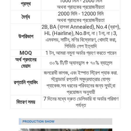
1000 মিমি - 2000 মিমি
প্রস্থ
অথবা গ্রাহকের প্রয়োজনীয়তা
2000 মিমি - 12000 মিমি
দৈর্ঘ্য
অথবা গ্রাহকের প্রয়োজনীয়তা
2B, BA (হালকা Annealed), No.4 (ব্রাশ),
HL (Hairline), No.8না, না।1না, না।3,
উপরিভাগ
এমবসড, সাটিন, মণির বিস্ফোরণ, খোদাই করা,
পিভিডি লেপ ইত্যাদি
MOQ
1 টন, আমরা নমুনা অর্ডার গ্রহণ করতে পারেন
অর্থ প্রদানের
৩০% টি/টি অ্যানডান্স + ৭০% ব্যালেন্স
মেয়াদ
জলরোধী কাগজ, এবং ইস্পাত স্ট্রিপ প্যাক করা.
স্ট্যান্ডার্ড রপ্তানি সমুদ্রযাত্রার যোগ্য
রপ্তানি প্যাকিং
প্যাকেজ.সব ধরনের পরিবহনের জন্য স্যুট,বা
প্রয়োজন অনুযায়ী
বাড়ি
7 দিনের মধ্যে দ্রুত ডেলিভারি বা অর্ডার পরিমাণ
বিতরণ সময়
পর্যন্ত
পণ্য
ভিডিও