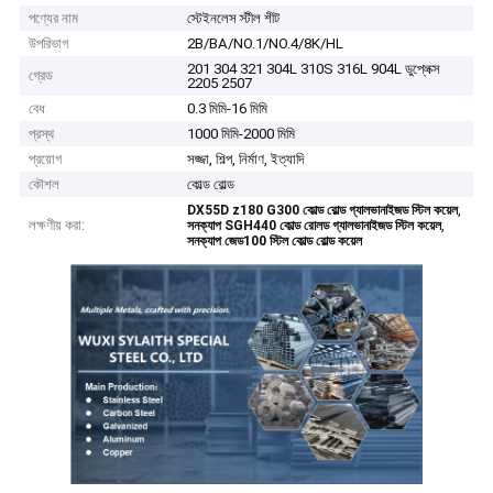
পণ্যের নাম
স্টেইনলেস স্টীল শীট
উপরিভাগ
2B/BA/NO.1/NO.4/8K/HL
201 304 321 304L 310S 316L 904L ডুপ্লেক্স
গ্রেড
2205 2507
বেধ
0.3 মিমি-16 মিমি
প্রস্থ
1000 মিমি-2000 মিমি
প্রয়োগ
সজ্জা, শিল্প, নির্মাণ, ইত্যাদি
কৌশল
কোল্ড রোল্ড
,
DX55D z180 G300 কোল্ড রোল্ড গ্যালভানাইজড স্টিল কয়েল
লক্ষণীয় করা:
,
সনক্যাপ SGH440 কোল্ড রোলড গ্যালভানাইজড স্টিল কয়েল
সনক্যাপ জেড100 স্টিল কোল্ড রোল্ড কয়েল