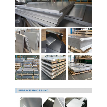
আমাদের সম্বন্ধে
কারখানা ভ্রমণ
গুণগত মান নিয়ন্ত্রণ
যোগাযোগ করুন
খবর
কোল্ড রোলড স্টেইনলেস স্টিল শীট
কোল্ড রোলড স্টেইনলেস স্টিলের কয়েল
হট ঘূর্ণিত স্টেইনলেস স্টীল শীট
গরম ঘূর্ণিত স্টেইনলেস স্টীল কুণ্ডলী