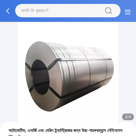
2/4
অটোমোটিভ, এনার্জি এবং মেরিন ইন্ডাস্ট্রিজের জন্য উচ্চ-পারফরম্যান্স স্টেইনলেস