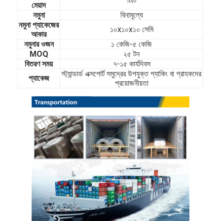
টিটি
মেয়াদ
আমাদের সম্বন্ধে
নমুনা
বিনামূল্যে
নমুনা প্যাকেজের
১০x১০x১০ সেমি
কারখানা ভ্রমণ
আকার
নমুনার ওজন
১ কেজি-৫ কেজি
গুণগত মান নিয়ন্ত্রণ
MOQ
২৫ টন
বিতরণ সময়
৭-১৫ কার্যদিবস
স্ট্যান্ডার্ড এক্সপোর্ট সমুদ্রের উপযুক্ত প্যাকিং বা গ্রাহকদের
যোগাযোগ করুন
প্যাকেজ
প্রয়োজনীয়তা
খবর
কোল্ড রোলড স্টেইনলেস স্টিল শীট
কোল্ড রোলড স্টেইনলেস স্টিলের কয়েল
হট ঘূর্ণিত স্টেইনলেস স্টীল শীট
গরম ঘূর্ণিত স্টেইনলেস স্টীল কুণ্ডলী