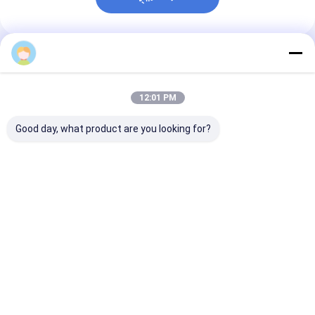
প্রস্তাবিত পণ্য
12:01 PM
Good day, what product are you looking for?
304/316/430 স্টেইনলেস
ছাদ হট রোল্ড স্টেইনলেস স্টীল
বিল্ডিং উপকরণের জন্য 
স্টিল কয়েল – কোল্ড রোলড/হট
কয়েল 201 3 মিমি এসএস
ফিনিশ হট রোল্ড স্টেইন
রোলড, নং.1/2B/BA ফিনিশ,
304 316
কয়েল 8mm 304
পুরুত্ব 1.5-6.0 মিমি, কাস্টম
স্লিটিং/কাটিং
ভালো দাম
ভালো দাম
ভালো দাম
বাড়ি
আমাদের
আমাদের সাথে যোগাযোগ
Desktop
Site
সম্পর্কে
করুন