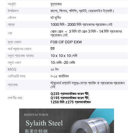
আকৃতি
বৃত্তাকার
উপরিভাগ
কালো, পিলেড, পলিশিং, ব্রাইট, হেয়ারলাইন ইত্যাদি।
কৌশল
হট ঘূর্ণিত
প্রস্থ
1000 মিমি - 2000 মিমি গ্রাহকদের প্রয়োজন নেই
কোল্ড রোল্ড ＜ 3 মিমি হট রোল্ড 3 মিমি - 14 মিমি গ্রাহকদের
বেধ
প্রয়োজন নেই
মূল্য মেয়াদ
FOB CIF DDP EXW
অর্থ প্রদানের মেয়াদ
টিটি
নমুনা প্যাকেজ আকার
10 x 10 x 10 সেমি
নমুনা ওজন
10 কেজি -20 কেজি
MOQ
২৫ টন
ডেলিভারি সময়
৭-১৫ কার্যদিবস
স্ট্যান্ডার্ড রপ্তানি সমুদ্র-যোগ্য প্যাকিং বা গ্রাহকদের প্রয়োজন
প্যাকেজ
নেই
,
Q235 গ্যালভানাইজড কয়েল শীট
লক্ষণীয় করা:
,
Q195 গ্যালভানাইজড কয়েল শীট
1250 মিমি z275 গ্যালভানাইজড