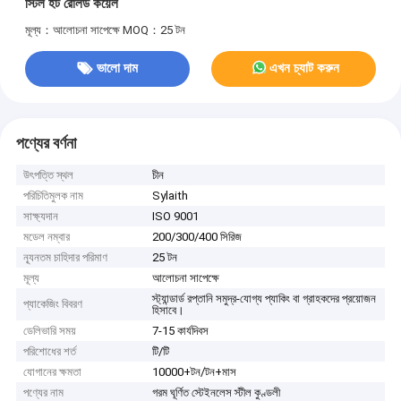
স্টিল হট রোলড কয়েল
মূল্য：আলোচনা সাপেক্ষে
MOQ：25 টন
ভালো দাম
এখন চ্যাট করুন
পণ্যের বর্ণনা
উৎপত্তি স্থল
চীন
পরিচিতিমুলক নাম
Sylaith
সাক্ষ্যদান
ISO 9001
মডেল নম্বার
200/300/400 সিরিজ
ন্যূনতম চাহিদার পরিমাণ
25 টন
মূল্য
আলোচনা সাপেক্ষে
স্ট্যান্ডার্ড রপ্তানি সমুদ্র-যোগ্য প্যাকিং বা গ্রাহকদের প্রয়োজন
প্যাকেজিং বিবরণ
হিসাবে।
ডেলিভারি সময়
7-15 কার্যদিবস
পরিশোধের শর্ত
টি/টি
যোগানের ক্ষমতা
10000+টন/টন+মাস
পণ্যের নাম
গরম ঘূর্ণিত স্টেইনলেস স্টীল কুণ্ডলী