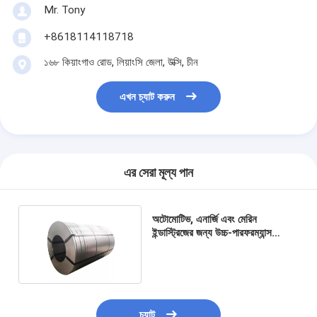
Mr. Tony
+8618114118718
১৬৮ কিয়াংগাও রোড, লিয়াংসি জেলা, উক্সি, চীন
এখন চ্যাট করুন
এর সেরা মূল্য পান
অটোমোটিভ, এনার্জি এবং মেরিন
ইন্ডাস্ট্রিজের জন্য উচ্চ-পারফরম্যান্স
স্টেইনলেস স্টিল হট রোলড কয়েল
চ্যাট