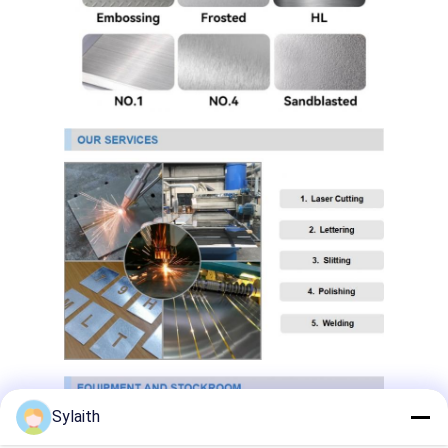
304 স্টেইনলেস স্টীল শীট
304 স্টেইনলেস স্টীল পাইপ
316L স্টেইনলেস স্টীল শীট
316L স্টেইনলেস স্টীল পাইপ
2205 স্টেইনলেস স্টীল প্লেট
পোলিশ স্টেইনলেস স্টীল প্লেট
আলংকারিক স্টেইনলেস স্টীল টিউব
স্টেইনলেস স্টীল বার
অ্যালুমিনিয়াম উপাদান
তামা উপাদান
Sylaith