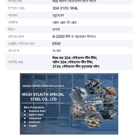
পণ্যের নাম
মিরর পালিশ স্টেইনলেস স্টিল পাইপ
ইস্পাত গ্রেড
304 310S 904L
আবেদন
হ্যান্ডরেল
টেকনিক
কোল্ড রোল্ড হট রোল্ড
টাইপ
ঢালাই
বাইরের ব্যাস
8-2500 মিমি বা প্রয়োজন হিসাবে
ওয়েল্ডিং লাইনের ধরন
ERW
খাদ বা না
অ-খাদ
,
মিরর করা 304 স্টেইনলেস স্টীল টিউব
লক্ষণীয় করা:
,
পালিশ 304 স্টেইনলেস স্টীল টিউব
310s স্টেইনলেস স্টীল বৃত্তাকার পাইপ