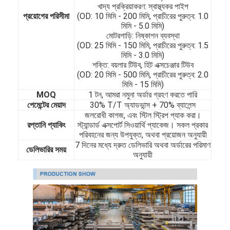
খাদ্য প্রক্রিয়াকরণ: স্বাস্থ্যকর পাইপ
প্রয়োগের পরিসীমা
(OD: 10 মিমি - 200 মিমি, প্রাচীরের পুরুত্ব: 1.0
মিমি - 5.0 মিমি)
মোটরগাড়ি: নিষ্কাশন ব্যবস্থা
(OD: 25 মিমি - 150 মিমি, প্রাচীরের পুরুত্ব: 1.5
মিমি - 3.0 মিমি)
শক্তি: বয়লার টিউব, হিট এক্সচেঞ্জার টিউব
(OD: 20 মিমি - 500 মিমি, প্রাচীরের পুরুত্ব: 2.0
মিমি - 15 মিমি)
MOQ
1 টন, আমরা নমুনা অর্ডার গ্রহণ করতে পারি
পেমেন্টের মেয়াদ
30% T/T অ্যাডভান্স + 70% ব্যালেন্স
জলরোধী কাগজ, এবং স্টিল স্ট্রিপ প্যাক করা।
রপ্তানি প্যাকিং
স্ট্যান্ডার্ড এক্সপোর্ট সিওয়ার্থি প্যাকেজ। সকল প্রকার
পরিবহনের জন্য উপযুক্ত, অথবা প্রয়োজন অনুযায়ী
7 দিনের মধ্যে দ্রুত ডেলিভারি অথবা অর্ডারের পরিমাণ
ডেলিভারির সময়
অনুযায়ী
বাড়ি
পণ্য
ভিডিও