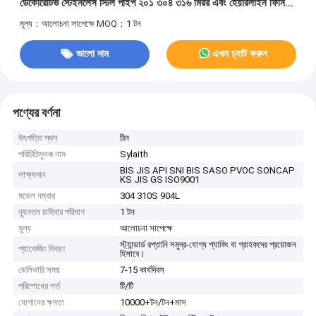
ডেকোরেটিভ স্টেইনলেস স্টিল পাইপ ২০১ ৩০৪ ৩১৬ মিরর এবং হেয়ারলাইন ফিনিশ
স্টেইনলেস স্টিল টিউব রাউন্ড স্কয়ার রেক্টাঙ্গুলার
মূল্য：আলোচনা সাপেক্ষে
MOQ：1 টন
ভালো দাম
এখন চ্যাট করুন
পণ্যের বর্ণনা
উৎপত্তি স্থল
চীন
পরিচিতিমুলক নাম
Sylaith
BIS JIS API SNI BIS SASO PVOC SONCAP
সাক্ষ্যদান
KS JIS GS ISO9001
মডেল নম্বার
304 310S 904L
ন্যূনতম চাহিদার পরিমাণ
1 টন
মূল্য
আলোচনা সাপেক্ষে
স্ট্যান্ডার্ড রপ্তানি সমুদ্র-যোগ্য প্যাকিং বা গ্রাহকদের প্রয়োজন
প্যাকেজিং বিবরণ
হিসাবে।
ডেলিভারি সময়
7-15 কার্যদিবস
পরিশোধের শর্ত
টি/টি
যোগানের ক্ষমতা
10000+টন/টন+মাস