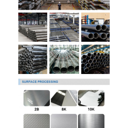
আমাদের সম্বন্ধে
কারখানা ভ্রমণ
গুণগত মান নিয়ন্ত্রণ
যোগাযোগ করুন
খবর
কোল্ড রোলড স্টেইনলেস স্টিল শীট
কোল্ড রোলড স্টেইনলেস স্টিলের কয়েল
হট ঘূর্ণিত স্টেইনলেস স্টীল শীট
গরম ঘূর্ণিত স্টেইনলেস স্টীল কুণ্ডলী