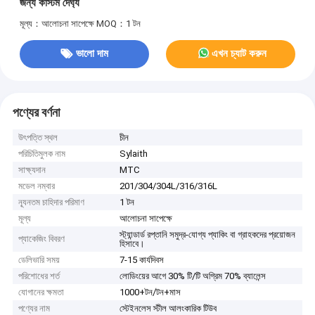
জন্য কাস্টম দৈর্ঘ্য
মূল্য：আলোচনা সাপেক্ষে
MOQ：1 টন
ভালো দাম
এখন চ্যাট করুন
পণ্যের বর্ণনা
উৎপত্তি স্থল
চীন
পরিচিতিমুলক নাম
Sylaith
সাক্ষ্যদান
MTC
মডেল নম্বার
201/304/304L/316/316L
ন্যূনতম চাহিদার পরিমাণ
1 টন
মূল্য
আলোচনা সাপেক্ষে
স্ট্যান্ডার্ড রপ্তানি সমুদ্র-যোগ্য প্যাকিং বা গ্রাহকদের প্রয়োজন
প্যাকেজিং বিবরণ
হিসাবে।
ডেলিভারি সময়
7-15 কার্যদিবস
পরিশোধের শর্ত
লোডিংয়ের আগে 30% টি/টি অগ্রিম 70% ব্যালেন্স
যোগানের ক্ষমতা
1000+টন/টন+মাস
পণ্যের নাম
স্টেইনলেস স্টীল আলংকারিক টিউব