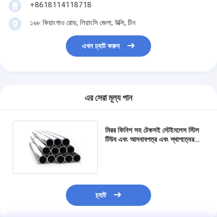
+8618114118718
১৬৮ কিয়াংগাও রোড, লিয়াংসি জেলা, উক্সি, চীন
এখন চ্যাট করুন
এর সেরা মূল্য পান
মিরর ফিনিশ সহ টেকসই স্টেইনলেস স্টিল
টিউব এবং আসবাবপত্র এবং স্থাপত্যের
জন্য কাস্টম দৈর্ঘ্য
চ্যাট