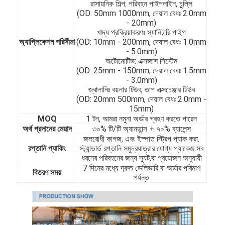
রাসায়নিক শিল্প: পরিবহন পাইপলাইন, চুল্লি
(OD: 50mm 1000mm, দেয়াল বেধঃ 2.0mm
- 20mm)
খাদ্য প্রক্রিয়াকরণঃ স্যানিটারি পাইপ
অ্যাপ্লিকেশন পরিসীমা
(OD: 10mm - 200mm, দেয়াল বেধঃ 1.0mm
- 5.0mm)
অটোমোটিভ: এক্সজাস সিস্টেম
(OD: 25mm - 150mm, দেয়াল বেধঃ 1.5mm
- 3.0mm)
জ্বালানিঃ বয়লার টিউব, তাপ এক্সচেঞ্জার টিউব
(OD: 20mm 500mm, দেয়াল বেধঃ 2.0mm -
15mm)
MOQ
1 টন, আমরা নমুনা অর্ডার গ্রহণ করতে পারেন
অর্থ প্রদানের মেয়াদ
৩০% টি/টি অ্যানডান্স + ৭০% ব্যালেন্স
জলরোধী কাগজ, এবং ইস্পাত স্ট্রিপ প্যাক করা.
রপ্তানি প্যাকিং
স্ট্যান্ডার্ড রপ্তানি সমুদ্রযাত্রার যোগ্য প্যাকেজ.সব
ধরনের পরিবহনের জন্য স্যুট,বা প্রয়োজন অনুযায়ী
7 দিনের মধ্যে দ্রুত ডেলিভারি বা অর্ডার পরিমাণ
বাড়ি
বিতরণ সময়
পর্যন্ত
পণ্য
ভিডিও