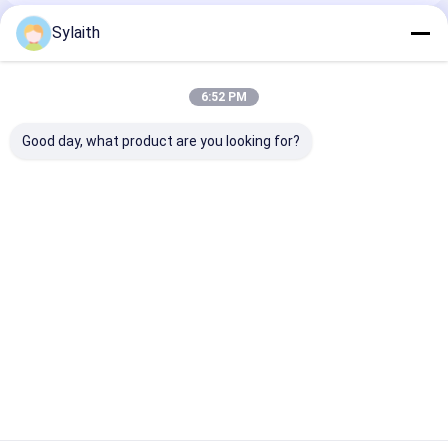
Sylaith
প্রস্তাবিত পণ্য
6:52 PM
Good day, what product are you looking for?
আলংকারিক স্টেইনলেস স্টীল
আলংকারিক স্টেইনলেস স্টীল
নির্মাণ সজ্জা অভ্যন্তরী
পাইপ টিউব 304 316 মিরর
টিউব 201 304 316 আয়না
প্রয়োগের জন্য কাস্টম দৈ
ব্রাশ ফিনিস জন্য হ্যান্ড্রেল
এবং চুলের লাইন ফিনিস
আকারের জন্য ডেকোরে
রেলিং অভ্যন্তর বহিরাগত
স্টেইনলেস স্টীল পাইপ বৃত্তাকার
স্টেইনলেস স্টিল পাই
প্রসাধন কাস্টম দৈর্ঘ্য
বর্গাকার আয়তক্ষেত্রাকার নির্মাণের
৩০৪ ৩১৬ মিরর এবং হে
ভালো দাম
ভালো দাম
ভালো দাম
জন্য বিল্ডিং সজ্জা অভ্যন্তর
ফিনিশ স্টেইনলেস স্টিল
বহিরাগত ব্যবহার কাস্টম আকার
রাউন্ড স্কয়ার রেক্টাঙ্গুলার
উপলব্ধ
বাড়ি
আমাদের
আমাদের সাথে যোগাযোগ
Desktop
Site
সম্পর্কে
করুন
সাইট ম্যাপ
গোপনীয়তা নীতি
গুণ
কোল্ড রোলড স্টেইনলেস স্টিল শীট
চীন কারখানা.Copyright © 2026 Wuxi Sylaith