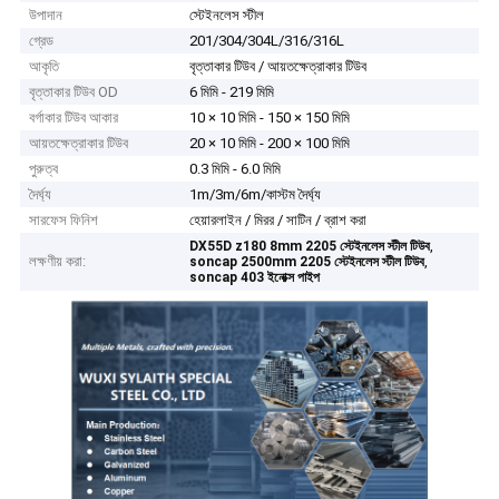
উপাদান
স্টেইনলেস স্টীল
গ্রেড
201/304/304L/316/316L
আকৃতি
বৃত্তাকার টিউব / আয়তক্ষেত্রাকার টিউব
বৃত্তাকার টিউব OD
6 মিমি - 219 মিমি
বর্গাকার টিউব আকার
10 × 10 মিমি - 150 × 150 মিমি
আয়তক্ষেত্রাকার টিউব
20 × 10 মিমি - 200 × 100 মিমি
পুরুত্ব
0.3 মিমি - 6.0 মিমি
দৈর্ঘ্য
1m/3m/6m/কাস্টম দৈর্ঘ্য
সারফেস ফিনিশ
হেয়ারলাইন / মিরর / সাটিন / ব্রাশ করা
,
DX55D z180 8mm 2205 স্টেইনলেস স্টীল টিউব
লক্ষণীয় করা:
,
soncap 2500mm 2205 স্টেইনলেস স্টীল টিউব
soncap 403 ইনোক্স পাইপ