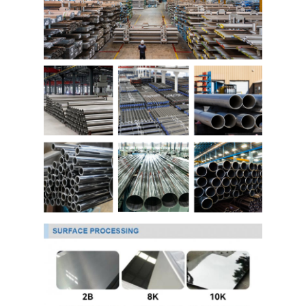
আমাদের সম্বন্ধে
কারখানা ভ্রমণ
গুণগত মান নিয়ন্ত্রণ
যোগাযোগ করুন
খবর
কোল্ড রোলড স্টেইনলেস স্টিল শীট
কোল্ড রোলড স্টেইনলেস স্টিলের কয়েল
হট ঘূর্ণিত স্টেইনলেস স্টীল শীট
গরম ঘূর্ণিত স্টেইনলেস স্টীল কুণ্ডলী