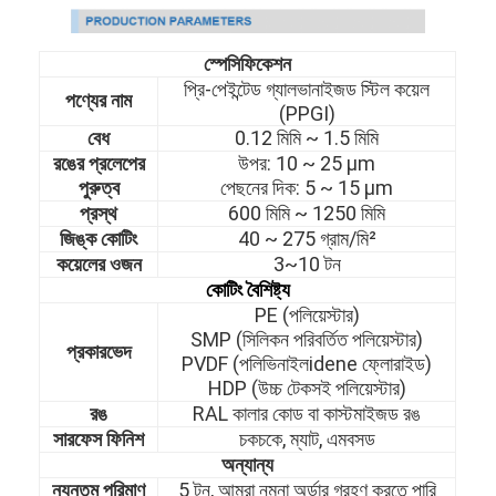
স্পেসিফিকেশন
প্রি-পেইন্টেড গ্যালভানাইজড স্টিল কয়েল
পণ্যের নাম
(PPGI)
বেধ
0.12 মিমি ~ 1.5 মিমি
রঙের প্রলেপের
উপর: 10
~
25 μm
পুরুত্ব
পেছনের দিক: 5
~
15 μm
প্রস্থ
600 মিমি ~ 1250 মিমি
জিঙ্ক কোটিং
40
~
275 গ্রাম/মি²
কয়েলের ওজন
3~10 টন
কোটিং বৈশিষ্ট্য
PE (পলিয়েস্টার)
SMP (সিলিকন পরিবর্তিত পলিয়েস্টার)
প্রকারভেদ
PVDF (পলিভিনাইলidene ফ্লোরাইড)
HDP (উচ্চ টেকসই পলিয়েস্টার)
রঙ
RAL কালার কোড বা কাস্টমাইজড রঙ
সারফেস ফিনিশ
চকচকে, ম্যাট, এমবসড
অন্যান্য
ন্যূনতম পরিমাণ
5 টন, আমরা নমুনা অর্ডার গ্রহণ করতে পারি