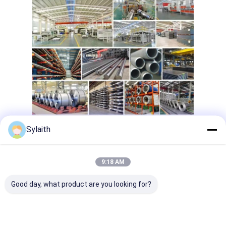
304 স্টেইনলেস স্টীল শীট
304 স্টেইনলেস স্টীল পাইপ
316L স্টেইনলেস স্টীল শীট
316L স্টেইনলেস স্টীল পাইপ
2205 স্টেইনলেস স্টীল প্লেট
পোলিশ স্টেইনলেস স্টীল প্লেট
Sylaith
আলংকারিক স্টেইনলেস স্টীল টিউব
স্টেইনলেস স্টীল বার
9:18 AM
Good day, what product are you looking for?
অ্যালুমিনিয়াম উপাদান
তামা উপাদান