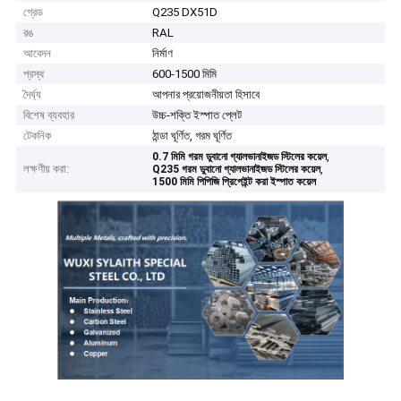
গ্রেড
Q235 DX51D
রঙ
RAL
আবেদন
নির্মাণ
প্রস্থ
600-1500 মিমি
দৈর্ঘ্য
আপনার প্রয়োজনীয়তা হিসাবে
বিশেষ ব্যবহার
উচ্চ-শক্তি ইস্পাত প্লেট
টেকনিক
ঠান্ডা ঘূর্ণিত, গরম ঘূর্ণিত
,
0.7 মিমি গরম ডুবানো গ্যালভানাইজড স্টিলের কয়েল
লক্ষণীয় করা:
,
Q235 গরম ডুবানো গ্যালভানাইজড স্টিলের কয়েল
1500 মিমি পিপিজি প্রিপেইন্ট করা ইস্পাত কয়েল