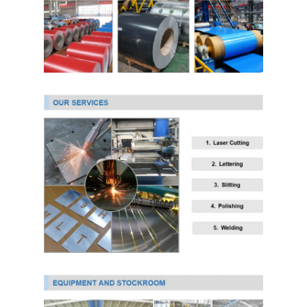
আমাদের সম্বন্ধে
কারখানা ভ্রমণ
গুণগত মান নিয়ন্ত্রণ
যোগাযোগ করুন
খবর
কোল্ড রোলড স্টেইনলেস স্টিল শীট
কোল্ড রোলড স্টেইনলেস স্টিলের কয়েল
হট ঘূর্ণিত স্টেইনলেস স্টীল শীট
গরম ঘূর্ণিত স্টেইনলেস স্টীল কুণ্ডলী