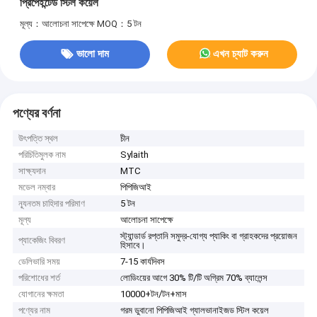
প্রিপেইন্টেড স্টিল কয়েল
মূল্য：আলোচনা সাপেক্ষে
MOQ：5 টন
ভালো দাম
এখন চ্যাট করুন
পণ্যের বর্ণনা
উৎপত্তি স্থল
চীন
পরিচিতিমুলক নাম
Sylaith
সাক্ষ্যদান
MTC
মডেল নম্বার
পিপিজিআই
ন্যূনতম চাহিদার পরিমাণ
5 টন
মূল্য
আলোচনা সাপেক্ষে
স্ট্যান্ডার্ড রপ্তানি সমুদ্র-যোগ্য প্যাকিং বা গ্রাহকদের প্রয়োজন
প্যাকেজিং বিবরণ
হিসাবে।
ডেলিভারি সময়
7-15 কার্যদিবস
পরিশোধের শর্ত
লোডিংয়ের আগে 30% টি/টি অগ্রিম 70% ব্যালেন্স
যোগানের ক্ষমতা
10000+টন/টন+মাস
পণ্যের নাম
গরম ডুবানো পিপিজিআই গ্যালভানাইজড স্টিল কয়েল