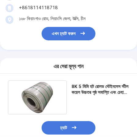
+8618114118718
১৬৮ কিয়াংগাও রোড, লিয়াংসি জেলা, উক্সি, চীন
এখন চ্যাট করুন
এর সেরা মূল্য পান
8K 5 মিমি হট রোলড স্টেইনলেস স্টীল
কয়েল উচ্চতর পৃষ্ঠ সমাপ্তি এবং চেহারা
জন্য
চ্যাট