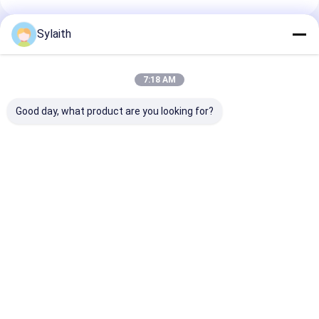
Sylaith
প্রস্তাবিত পণ্য
7:18 AM
Good day, what product are you looking for?
304/316/430 স্টেইনলেস
ছাদ হট রোল্ড স্টেইনলেস স্টীল
বিল্ডিং উপকরণের জন্য 
স্টিল কয়েল – কোল্ড রোলড/হট
কয়েল 201 3 মিমি এসএস
ফিনিশ হট রোল্ড স্টেইন
রোলড, নং.1/2B/BA ফিনিশ,
304 316
কয়েল 8mm 304
পুরুত্ব 1.5-6.0 মিমি, কাস্টম
স্লিটিং/কাটিং
ভালো দাম
ভালো দাম
ভালো দাম
বাড়ি
আমাদের
আমাদের সাথে যোগাযোগ
Desktop
Site
সম্পর্কে
করুন
সাইট ম্যাপ
গোপনীয়তা নীতি