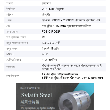
আকৃতি
বৃত্তাকার
উপরিভাগ
2B/BA/8K ইত্যাদি
কৌশল
হট ঘূর্ণিত
প্রস্থ
হট রোল্ড 500 মিমি - 2000 মিমি গ্রাহকদের প্রয়োজন নেই
বেধ
গরম ঘূর্ণিত 5-150mm গ্রাহকদের প্রয়োজনীয়তা
মূল্য মেয়াদ
FOB CIF DDP
অর্থ প্রদানের মেয়াদ
টিটি
নমুনা প্যাকেজ আকার
১০x১০x১০ সেমি
নমুনা ওজন
1 কেজি -5 কেজি
MOQ
২৫ টন
ডেলিভারি সময়
৭-১৫ কার্যদিবস
স্ট্যান্ডার্ড এক্সপোর্ট প্যাকেজ, সব ধরণের পরিবহনের জন্য স্যুট,
প্যাকেজ
বা প্রয়োজন হিসাবে
,
8K গরম ঘূর্ণিত স্টেইনলেস স্টীল কয়েল
লক্ষণীয় করা:
,
5 মিমি গরম ঘূর্ণিত স্টেইনলেস স্টীল কয়েল
৮ কে হট রোলড কয়েল