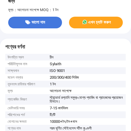
জন্য
মূল্য：আলোচনা সাপেক্ষে
MOQ：1 টন
ভালো দাম
এখন চ্যাট করুন
পণ্যের বর্ণনা
উৎপত্তি স্থল
চীন
পরিচিতিমুলক নাম
Sylaith
সাক্ষ্যদান
ISO 9001
মডেল নম্বার
200/300/400 সিরিজ
ন্যূনতম চাহিদার পরিমাণ
1 টন
মূল্য
আলোচনা সাপেক্ষে
স্ট্যান্ডার্ড রপ্তানি সমুদ্র-যোগ্য প্যাকিং বা গ্রাহকদের প্রয়োজন
প্যাকেজিং বিবরণ
হিসাবে।
ডেলিভারি সময়
7-15 কার্যদিবস
পরিশোধের শর্ত
টি/টি
যোগানের ক্ষমতা
10000+টন/টন+মাস
পণ্যের নাম
গরম ঘূর্ণিত স্টেইনলেস স্টীল কুণ্ডলী