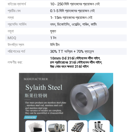
বাইরের ব্যাসার্ধ
10 - 250 মিমি গ্রাহকদের প্রয়োজন নেই
প্রাচীর বেধ
0.1-5 মিমি গ্রাহকদের প্রয়োজন নেই
লম্বা
1- 15m গ্রাহকদের প্রয়োজন নেই
প্রসেসিং সার্ভিস
নমন, ডিকোইলিং, ওয়েল্ডিং, পাঞ্চিং, কাটিং
নমুনা
মুক্ত
MOQ
1 টন
উৎপত্তি স্থল
উসি চীন
পরিশোধের শর্ত
30% TT অগ্রিম + 70% ব্যালেন্স
,
10mm Od 316l স্টেইনলেস স্টীল পাইপ
লক্ষণীয় করা:
,
চাপ প্রতিরোধের 316l স্টেইনলেস স্টীল পাইপ
উচ্চ লোড বহন ক্ষমতা 316l পাইপ