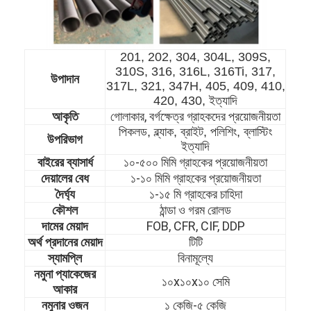
201, 202, 304, 304L, 309S,
310S, 316, 316L, 316Ti, 317,
উপাদান
317L, 321, 347H, 405, 409, 410,
420, 430, ইত্যাদি
গোলাকার, বর্গক্ষেত্র গ্রাহকদের প্রয়োজনীয়তা
আকৃতি
পিকলড, ব্ল্যাক, ব্রাইট, পলিশিং, ব্লাস্টিং
উপরিভাগ
ইত্যাদি
বাইরের ব্যাসার্ধ
১০-৫০০ মিমি গ্রাহকের প্রয়োজনীয়তা
দেয়ালের বেধ
১-১০ মিমি গ্রাহকের প্রয়োজনীয়তা
দৈর্ঘ্য
১-১৫ মি গ্রাহকের চাহিদা
কৌশল
ঠান্ডা ও গরম রোলড
দামের মেয়াদ
FOB, CFR, CIF, DDP
বাড়ি
অর্থ প্রদানের মেয়াদ
টিটি
স্যাম
প্লি
বিনামূল্যে
পণ্য
নমুনা প্যাকেজের
১০x১০x১০ সেমি
আকার
ভিডিও
নমুনার ওজন
১ কেজি-৫ কেজি