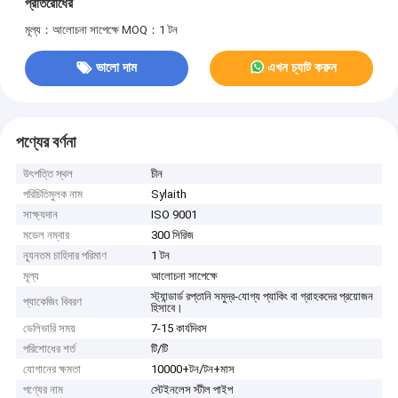
প্রতিরোধের
মূল্য：আলোচনা সাপেক্ষে
MOQ：1 টন
ভালো দাম
এখন চ্যাট করুন
পণ্যের বর্ণনা
উৎপত্তি স্থল
চীন
পরিচিতিমুলক নাম
Sylaith
সাক্ষ্যদান
ISO 9001
মডেল নম্বার
300 সিরিজ
ন্যূনতম চাহিদার পরিমাণ
1 টন
মূল্য
আলোচনা সাপেক্ষে
স্ট্যান্ডার্ড রপ্তানি সমুদ্র-যোগ্য প্যাকিং বা গ্রাহকদের প্রয়োজন
প্যাকেজিং বিবরণ
হিসাবে।
ডেলিভারি সময়
7-15 কার্যদিবস
পরিশোধের শর্ত
টি/টি
যোগানের ক্ষমতা
10000+টন/টন+মাস
পণ্যের নাম
স্টেইনলেস স্টীল পাইপ