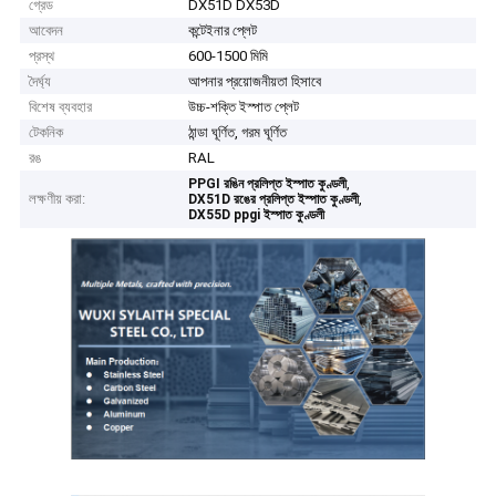
গ্রেড
DX51D DX53D
আবেদন
কন্টেইনার প্লেট
প্রস্থ
600-1500 মিমি
দৈর্ঘ্য
আপনার প্রয়োজনীয়তা হিসাবে
বিশেষ ব্যবহার
উচ্চ-শক্তি ইস্পাত প্লেট
টেকনিক
ঠান্ডা ঘূর্ণিত, গরম ঘূর্ণিত
রঙ
RAL
,
PPGI রঙিন প্রলিপ্ত ইস্পাত কুণ্ডলী
লক্ষণীয় করা:
,
DX51D রঙের প্রলিপ্ত ইস্পাত কুণ্ডলী
DX55D ppgi ইস্পাত কুণ্ডলী