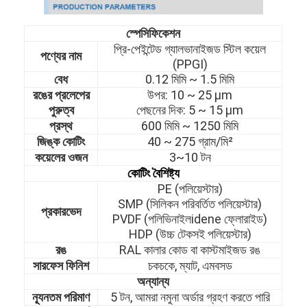
স্পেসিফিকেশন
প্রি-পেইন্টেড গ্যালভানাইজড স্টিল কয়েল
পণ্যের নাম
(PPGI)
বেধ
0.12 মিমি ~ 1.5 মিমি
রঙের প্রলেপের
উপর: 10
~
25 μm
পুরুত্ব
পেছনের দিক: 5
~
15 μm
প্রস্থ
600 মিমি ~ 1250 মিমি
জিঙ্ক কোটিং
40
~
275 গ্রাম/মি²
কয়েলের ওজন
3~10 টন
কোটিং বৈশিষ্ট্য
PE (পলিয়েস্টার)
SMP (সিলিকন পরিবর্তিত পলিয়েস্টার)
প্রকারভেদ
PVDF (পলিভিনাইলidene ফ্লোরাইড)
HDP (উচ্চ টেকসই পলিয়েস্টার)
রঙ
RAL কালার কোড বা কাস্টমাইজড রঙ
সারফেস ফিনিশ
চকচকে, ম্যাট, এমবসড
অন্যান্য
ন্যূনতম পরিমাণ
5 টন, আমরা নমুনা অর্ডার গ্রহণ করতে পারি