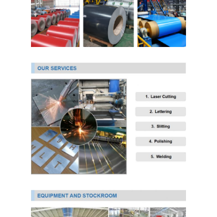
আমাদের সম্বন্ধে
কারখানা ভ্রমণ
গুণগত মান নিয়ন্ত্রণ
যোগাযোগ করুন
খবর
কোল্ড রোলড স্টেইনলেস স্টিল শীট
কোল্ড রোলড স্টেইনলেস স্টিলের কয়েল
হট ঘূর্ণিত স্টেইনলেস স্টীল শীট
গরম ঘূর্ণিত স্টেইনলেস স্টীল কুণ্ডলী