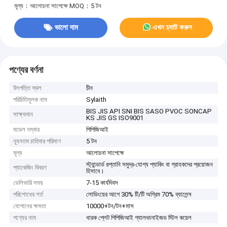
মূল্য：আলোচনা সাপেক্ষে
MOQ：5 টন
ভালো দাম
এখন চ্যাট করুন
পণ্যের বর্ণনা
উৎপত্তি স্থল
চীন
পরিচিতিমুলক নাম
Sylaith
BIS JIS API SNI BIS SASO PVOC SONCAP
সাক্ষ্যদান
KS JIS GS ISO9001
মডেল নম্বার
পিপিজিআই
ন্যূনতম চাহিদার পরিমাণ
5 টন
মূল্য
আলোচনা সাপেক্ষে
স্ট্যান্ডার্ড রপ্তানি সমুদ্র-যোগ্য প্যাকিং বা গ্রাহকদের প্রয়োজন
প্যাকেজিং বিবরণ
হিসাবে।
ডেলিভারি সময়
7-15 কার্যদিবস
পরিশোধের শর্ত
লোডিংয়ের আগে 30% টি/টি অগ্রিম 70% ব্যালেন্স
যোগানের ক্ষমতা
10000+টন/টন+মাস
পণ্যের নাম
ধারক প্লেট পিপিজিআই গ্যালভানাইজড স্টিল কয়েল